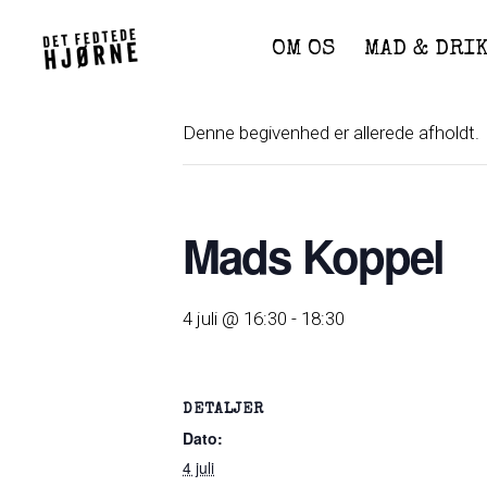
Skip
to
OM OS
MAD & DRI
content
Denne begivenhed er allerede afholdt.
Mads Koppel
4 juli @ 16:30
-
18:30
DETALJER
Dato:
4 juli