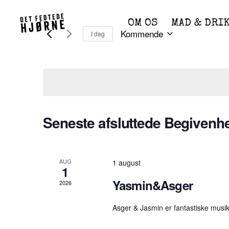
Skip
to
OM OS
MAD & DRI
content
Kommende
I dag
V
æ
l
g
d
a
Seneste afsluttede Begivenh
t
o
.
AUG
1 august
1
Yasmin&Asger
2026
Asger & Jasmin er fantastiske musik