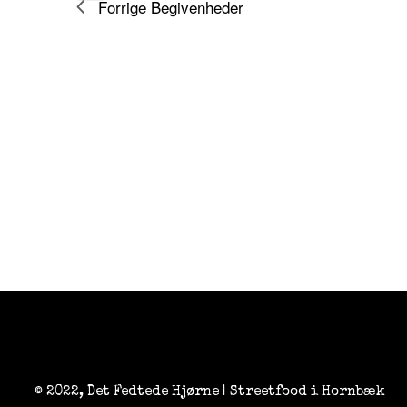
Forrige
Begivenheder
t
g
i
d
c
a
e
t
o
.
© 2022, Det Fedtede Hjørne | Streetfood i Hornbæk