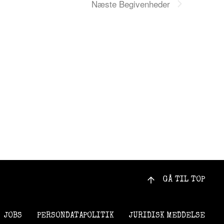
Næste
Begivenheder
GÅ TIL TOP
JOBS
PERSONDATAPOLITIK
JURIDISK MEDDELSE