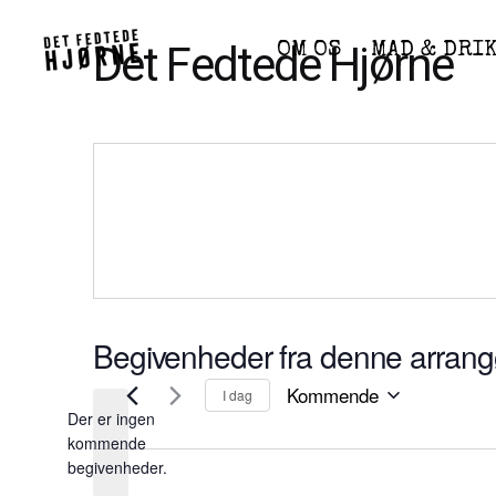
Skip
to
Det Fedtede Hjørne
OM OS
MAD & DRI
content
Begivenheder fra denne arrang
Kommende
I dag
Der er ingen
V
kommende
æ
N
begivenheder.
o
l