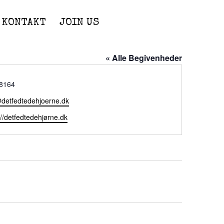
KONTAKT
JOIN US
« Alle Begivenheder
8164
@detfedtedehjoerne.dk
://detfedtedehjørne.dk